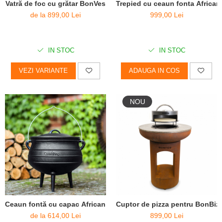
Vatră de foc cu grătar BonVes
Trepied cu ceaun fonta African
de la 899,00 Lei
999,00 Lei
IN STOC
IN STOC
VEZI VARIANTE
ADAUGA IN COS
NOU
Ceaun fontă cu capac African Pot
Cuptor de pizza pentru BonBiz
de la 614,00 Lei
899,00 Lei