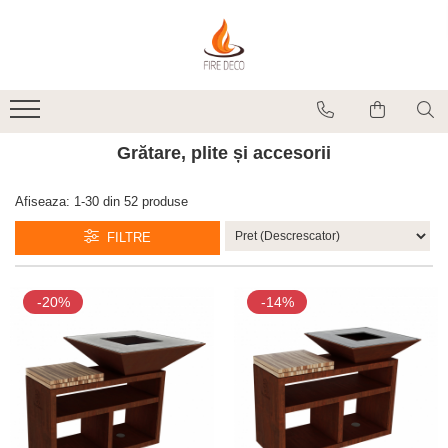
Produse
Vetre de foc
Grătare, plite și accesorii
Grătare, plite și accesorii
Șeminee de exterior
Încălzitoare terasă electrice
Afiseaza:
1-
30
din
52
produse
Accesorii grătare și vetre de foc
FILTRE
Accesorii șemineu și decorațiuni
interior
Vase pentru gătit
-20%
-14%