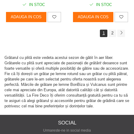
IN STOC
IN STOC
ADAUGA IN COS
ADAUGA IN COS
1
2
Grătarul cu plită este vedeta acestui sezon de gătit în aer liber.
Grătarele cu plită sunt apreciate de pasionații de
grătărit
deoarece sunt
foarte versatile și oferă multiple posibități de gătire sau de accesorizare.
Fie că îți dorești un grătar pe lemne rotund sau un grătar cu plită pătrat,
grătarele pe care le-am selectat pentru oferta noastră sunt alegerea
perfectă. Mărcile de grătare pe lemne BonBiza și Vulcanus sunt printre
cele mai apreciate din Europa, atât datorită calității cât și datorită
versatilității. La Fire Deco îți oferim consultanță gratuită pentru ca tu să
te asiguri că alegi grătarul și accesoriile pentru grătar de grădină care se
potrivesc cel mai bine preferințelor și dorințelor tale.
SOCIAL
Urmareste-ne in social media