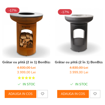
-17%
-17%
Grătar cu plită (2 in 1) BonBiza Open Corten - D 80cm x H 100cm
Grătar cu plită (2 în 1) BonBi
4.830,00 Lei
4.830,00 Lei
3.999,00 Lei
3.999,00 Lei
IN STOC
IN STOC
ADAUGA IN COS
ADAUGA IN COS