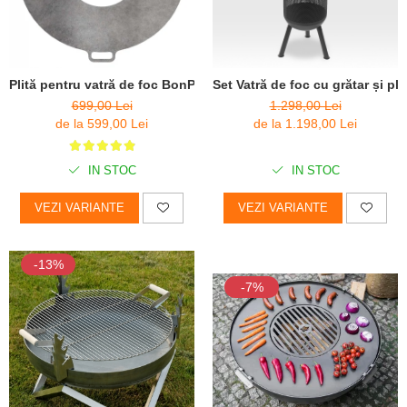
Plită pentru vatră de foc BonPlancha
Set Vatră de foc cu grătar și pl
699,00 Lei
1.298,00 Lei
de la 599,00 Lei
de la 1.198,00 Lei
IN STOC
IN STOC
VEZI VARIANTE
VEZI VARIANTE
-13%
-7%