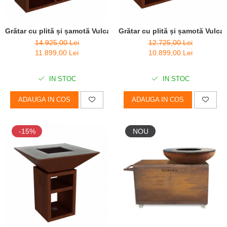
Grătar cu plită și șamotă Vulcanus Pro 910 Masterchef
Grătar cu plită și șamotă Vulc
14.925,00 Lei
12.725,00 Lei
11.899,00 Lei
10.899,00 Lei
IN STOC
IN STOC
ADAUGA IN COS
ADAUGA IN COS
-15%
NOU