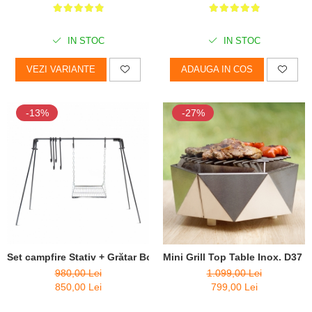
IN STOC
IN STOC
VEZI VARIANTE
ADAUGA IN COS
-13%
-27%
Set campfire Stativ + Grătar BonBridge
Mini Grill Top Table Inox. D37 
980,00 Lei
1.099,00 Lei
850,00 Lei
799,00 Lei