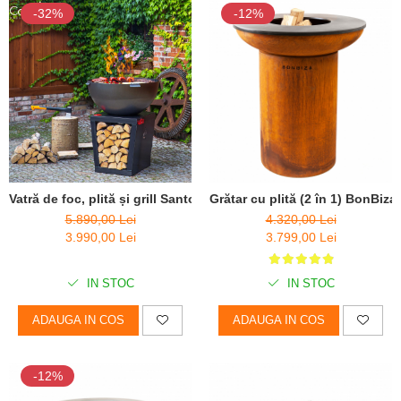
-32%
-12%
Vatră de foc, plită și grill Santos
Grătar cu plită (2 în 1) BonBiz
5.890,00 Lei
4.320,00 Lei
3.990,00 Lei
3.799,00 Lei
IN STOC
IN STOC
ADAUGA IN COS
ADAUGA IN COS
-12%