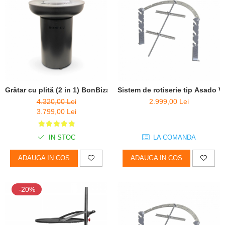
Grătar cu plită (2 in 1) BonBiza Black- D 80cm x H 100cm
Sistem de rotiserie tip Asado
4.320,00 Lei
2.999,00 Lei
3.799,00 Lei
IN STOC
LA COMANDA
ADAUGA IN COS
ADAUGA IN COS
-20%