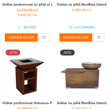
Grătar profesional cu plită și șamotă Vulcanus Pro 910 Chef
Grătar cu plită BonBiza Island 
11.375,00 Lei
8.999,00 Lei
9.699,00 Lei
IN STOC
LA COMANDA
ADAUGA IN COS
ADAUGA IN COS
-17%
NOU
Grătar profesional Vulcanus Pro 730 Chef
Grătar cu plită BonBiza Island 
10.499,00 Lei
8.499,00 Lei