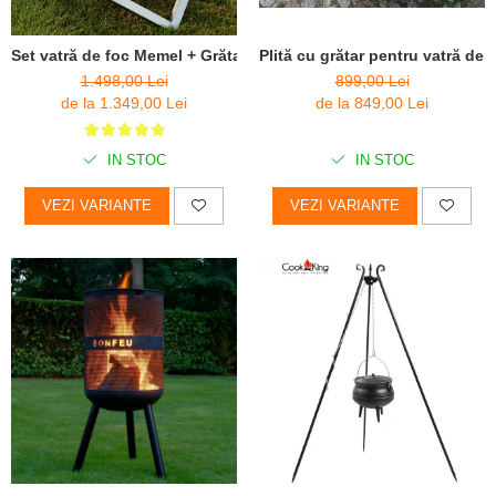
Plită cu grătar pentru vatră de 
Set vatră de foc Memel + Grătar Inox
899,00 Lei
1.498,00 Lei
de la 849,00 Lei
de la 1.349,00 Lei
IN STOC
IN STOC
VEZI VARIANTE
VEZI VARIANTE