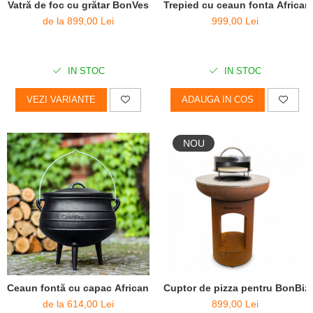
Vatră de foc cu grătar BonVes
Trepied cu ceaun fonta African
de la 899,00 Lei
999,00 Lei
IN STOC
IN STOC
VEZI VARIANTE
ADAUGA IN COS
NOU
Ceaun fontă cu capac African Pot
Cuptor de pizza pentru BonBiz
de la 614,00 Lei
899,00 Lei