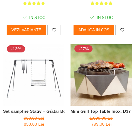
IN STOC
IN STOC
VEZI VARIANTE
ADAUGA IN COS
-13%
-27%
Set campfire Stativ + Grătar BonBridge
Mini Grill Top Table Inox. D37 
980,00 Lei
1.099,00 Lei
850,00 Lei
799,00 Lei