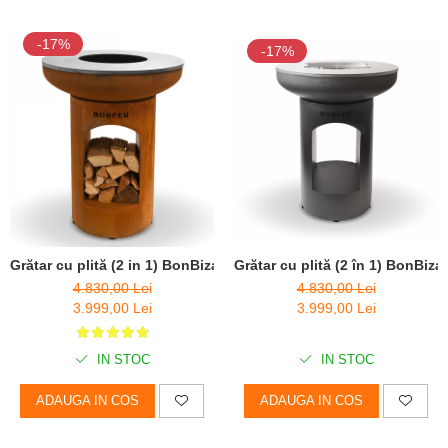
-17%
-17%
Grătar cu plită (2 in 1) BonBiza Open Corten - D 80cm x H 100cm
Grătar cu plită (2 în 1) BonBi
4.830,00 Lei
4.830,00 Lei
3.999,00 Lei
3.999,00 Lei
IN STOC
IN STOC
ADAUGA IN COS
ADAUGA IN COS