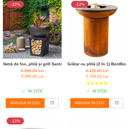
-32%
-12%
Vatră de foc, plită și grill Santos
Grătar cu plită (2 în 1) BonBiz
5.890,00 Lei
4.320,00 Lei
3.990,00 Lei
3.799,00 Lei
IN STOC
IN STOC
ADAUGA IN COS
ADAUGA IN COS
-12%