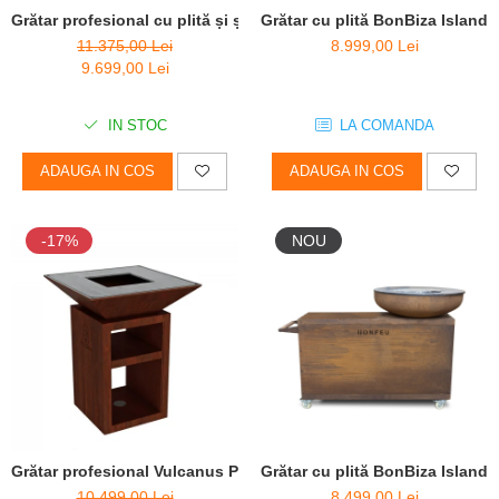
Grătar profesional cu plită și șamotă Vulcanus Pro 910 Chef
Grătar cu plită BonBiza Island 
11.375,00 Lei
8.999,00 Lei
9.699,00 Lei
IN STOC
LA COMANDA
ADAUGA IN COS
ADAUGA IN COS
-17%
NOU
Grătar profesional Vulcanus Pro 730 Chef
Grătar cu plită BonBiza Island 
10.499,00 Lei
8.499,00 Lei