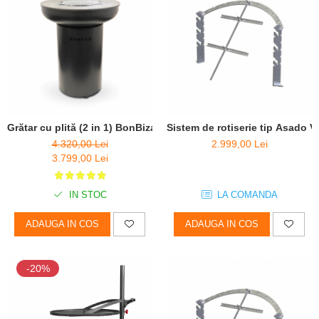
Grătar cu plită (2 in 1) BonBiza Black- D 80cm x H 100cm
Sistem de rotiserie tip Asado
4.320,00 Lei
2.999,00 Lei
3.799,00 Lei
IN STOC
LA COMANDA
ADAUGA IN COS
ADAUGA IN COS
-20%