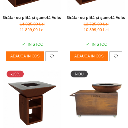
Grătar cu plită și șamotă Vulcanus Pro 910 Masterchef
Grătar cu plită și șamotă Vulc
14.925,00 Lei
12.725,00 Lei
11.899,00 Lei
10.899,00 Lei
IN STOC
IN STOC
ADAUGA IN COS
ADAUGA IN COS
-15%
NOU