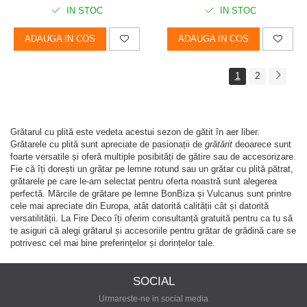
IN STOC
IN STOC
ADAUGA IN COS
ADAUGA IN COS
1
2
Grătarul cu plită este vedeta acestui sezon de gătit în aer liber.
Grătarele cu plită sunt apreciate de pasionații de
grătărit
deoarece sunt
foarte versatile și oferă multiple posibități de gătire sau de accesorizare.
Fie că îți dorești un grătar pe lemne rotund sau un grătar cu plită pătrat,
grătarele pe care le-am selectat pentru oferta noastră sunt alegerea
perfectă. Mărcile de grătare pe lemne BonBiza și Vulcanus sunt printre
cele mai apreciate din Europa, atât datorită calității cât și datorită
versatilității. La Fire Deco îți oferim consultanță gratuită pentru ca tu să
te asiguri că alegi grătarul și accesoriile pentru grătar de grădină care se
potrivesc cel mai bine preferințelor și dorințelor tale.
SOCIAL
Urmareste-ne in social media