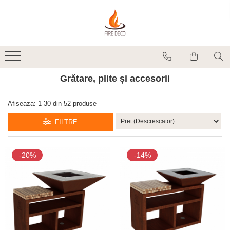
Produse
Vetre de foc
Grătare, plite și accesorii
Grătare, plite și accesorii
Șeminee de exterior
Încălzitoare terasă electrice
Afiseaza:
1-
30
din
52
produse
Accesorii grătare și vetre de foc
FILTRE
Accesorii șemineu și decorațiuni
interior
Vase pentru gătit
-20%
-14%