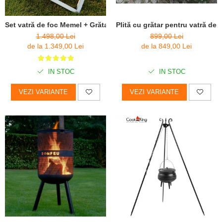
Plită cu grătar pentru vatră de 
Set vatră de foc Memel + Grătar Inox
899,00 Lei
1.498,00 Lei
de la 849,00 Lei
de la 1.349,00 Lei
IN STOC
IN STOC
VEZI VARIANTE
VEZI VARIANTE