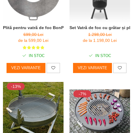
Plită pentru vatră de foc BonPlancha
Set Vatră de foc cu grătar și pl
699,00 Lei
1.298,00 Lei
de la 599,00 Lei
de la 1.198,00 Lei
IN STOC
IN STOC
VEZI VARIANTE
VEZI VARIANTE
-13%
-7%