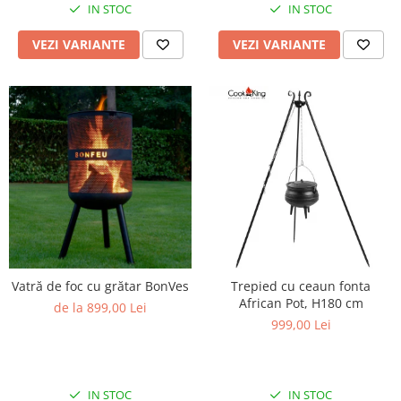
IN STOC
IN STOC
VEZI VARIANTE
VEZI VARIANTE
Vatră de foc cu grătar BonVes
Trepied cu ceaun fonta
African Pot, H180 cm
de la 899,00 Lei
999,00 Lei
IN STOC
IN STOC