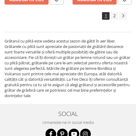
1
2
Grătarul cu plită este vedeta acestui sezon de gătit în aer liber.
Grătarele cu plită sunt apreciate de pasionații de
grătărit
deoarece
sunt foarte versatile și oferă multiple posibități de gătire sau de
accesorizare. Fie că îți dorești un grătar pe lemne rotund sau un grătar
cu plită pătrat, grătarele pe care le-am selectat pentru oferta noastră
sunt alegerea perfectă. Mărcile de grătare pe lemne BonBiza și
Vulcanus sunt printre cele mai apreciate din Europa, atât datorită
calității cât și datorită versatilității. La Fire Deco îți oferim consultanță
gratuită pentru ca tu să te asiguri că alegi grătarul și accesoriile pentru
grătar de grădină care se potrivesc cel mai bine preferințelor și
dorințelor tale.
SOCIAL
Urmareste-ne in social media