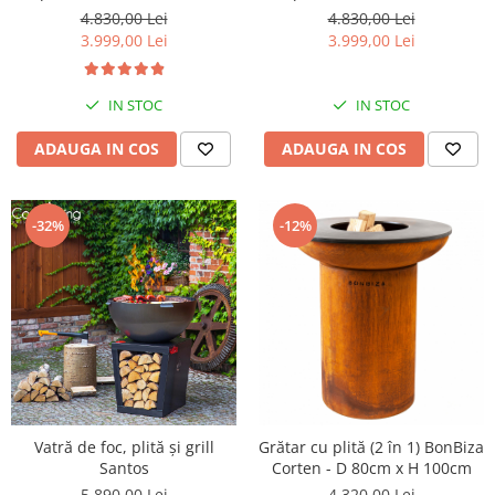
100cm
100cm
4.830,00 Lei
4.830,00 Lei
3.999,00 Lei
3.999,00 Lei
IN STOC
IN STOC
ADAUGA IN COS
ADAUGA IN COS
-32%
-12%
Vatră de foc, plită și grill
Grătar cu plită (2 în 1) BonBiza
Santos
Corten - D 80cm x H 100cm
5.890,00 Lei
4.320,00 Lei