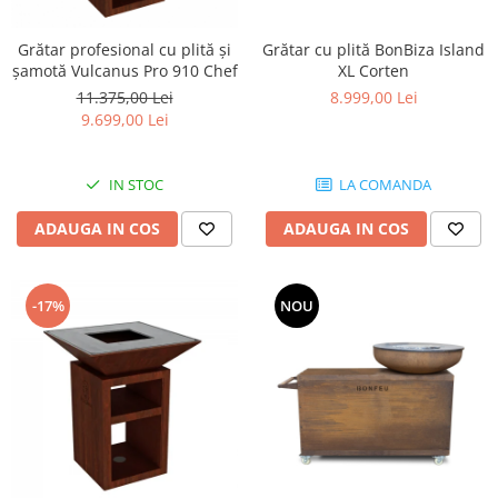
Grătar profesional cu plită și
Grătar cu plită BonBiza Island
șamotă Vulcanus Pro 910 Chef
XL Corten
11.375,00 Lei
8.999,00 Lei
9.699,00 Lei
IN STOC
LA COMANDA
ADAUGA IN COS
ADAUGA IN COS
-17%
NOU