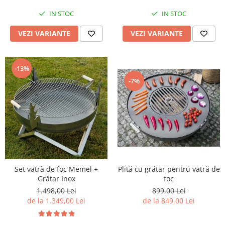
IN STOC
IN STOC
VEZI VARIANTE
VEZI VARIANTE
-13%
-7%
Plită cu grătar pentru vatră de
Set vatră de foc Memel +
foc
Grătar Inox
899,00 Lei
1.498,00 Lei
de la 849,00 Lei
de la 1.349,00 Lei