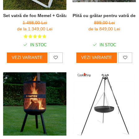
Plită cu grătar pentru vatră de 
Set vatră de foc Memel + Grătar Inox
899,00 Lei
1.498,00 Lei
de la 849,00 Lei
de la 1.349,00 Lei
IN STOC
IN STOC
VEZI VARIANTE
VEZI VARIANTE