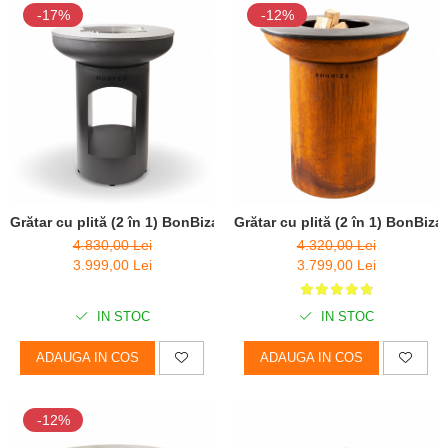
-17%
-12%
Grătar cu plită (2 în 1) BonBiza Open Black - D 80cm x H 100cm
Grătar cu plită (2 în 1) BonBiz
4.830,00 Lei
4.320,00 Lei
3.999,00 Lei
3.799,00 Lei
IN STOC
IN STOC
ADAUGA IN COS
ADAUGA IN COS
-12%