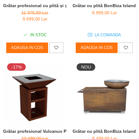
Grătar profesional cu plită și șamotă Vulcanus Pro 910 Chef
Grătar cu plită BonBiza Island 
11.375,00 Lei
8.999,00 Lei
9.699,00 Lei
IN STOC
LA COMANDA
ADAUGA IN COS
ADAUGA IN COS
-17%
NOU
Grătar profesional Vulcanus Pro 730 Chef
Grătar cu plită BonBiza Island 
10.499,00 Lei
8.499,00 Lei