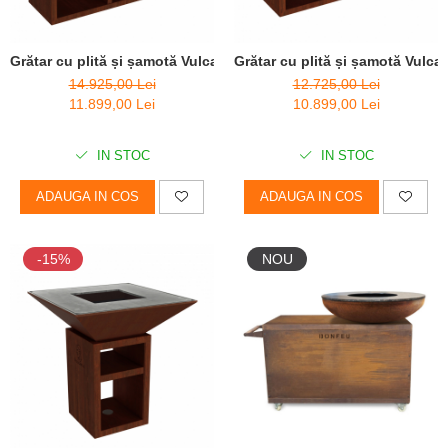
Grătar cu plită și șamotă Vulcanus Pro 910 Masterchef
Grătar cu plită și șamotă Vulc
14.925,00 Lei
12.725,00 Lei
11.899,00 Lei
10.899,00 Lei
IN STOC
IN STOC
ADAUGA IN COS
ADAUGA IN COS
-15%
NOU