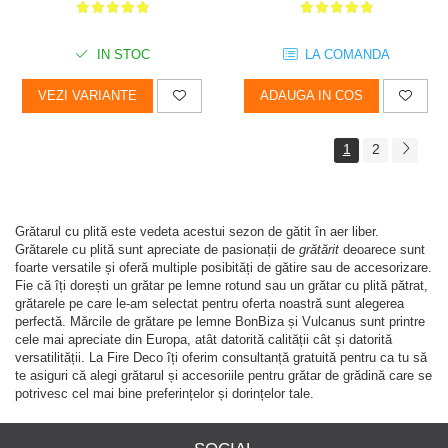
IN STOC
LA COMANDA
VEZI VARIANTE
ADAUGA IN COS
1
2
Grătarul cu plită este vedeta acestui sezon de gătit în aer liber.
Grătarele cu plită sunt apreciate de pasionații de
grătărit
deoarece sunt
foarte versatile și oferă multiple posibități de gătire sau de accesorizare.
Fie că îți dorești un grătar pe lemne rotund sau un grătar cu plită pătrat,
grătarele pe care le-am selectat pentru oferta noastră sunt alegerea
perfectă. Mărcile de grătare pe lemne BonBiza și Vulcanus sunt printre
cele mai apreciate din Europa, atât datorită calității cât și datorită
versatilității. La Fire Deco îți oferim consultanță gratuită pentru ca tu să
te asiguri că alegi grătarul și accesoriile pentru grătar de grădină care se
potrivesc cel mai bine preferințelor și dorințelor tale.