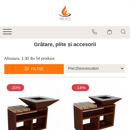
Produse
Vetre de foc
Grătare, plite și accesorii
Grătare, plite și accesorii
Șeminee de exterior
Încălzitoare terasă electrice
Afiseaza:
1-
30
din
54
produse
Accesorii grătare și vetre de foc
FILTRE
Accesorii șemineu și decorațiuni
interior
Vase pentru gătit
-20%
-14%