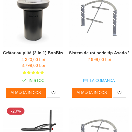
Grătar cu plită (2 in 1) BonBiza Black- D 80cm x H 100cm
Sistem de rotiserie tip Asado
4.320,00 Lei
2.999,00 Lei
3.799,00 Lei
IN STOC
LA COMANDA
ADAUGA IN COS
ADAUGA IN COS
-20%