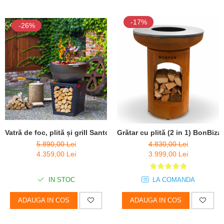
-17%
-26%
Vatră de foc, plită și grill Santos
Grătar cu plită (2 in 1) BonBi
5.890,00 Lei
4.830,00 Lei
4.359,00 Lei
3.999,00 Lei
IN STOC
LA COMANDA
ADAUGA IN COS
ADAUGA IN COS