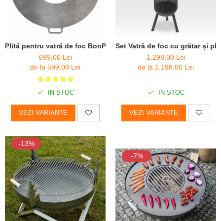
Plită pentru vatră de foc BonPlancha
Set Vatră de foc cu grătar și pl
699,00 Lei
1.298,00 Lei
de la 599,00 Lei
de la 1.198,00 Lei
IN STOC
IN STOC
VEZI VARIANTE
VEZI VARIANTE
-13%
-7%