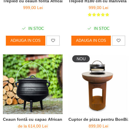
Trepied cu ceaun fonta African Pot, H180 cm
Trepied H180 cm cu manivelă ș
999,00 Lei
999,00 Lei
IN STOC
IN STOC
ADAUGA IN COS
ADAUGA IN COS
NOU
Ceaun fontă cu capac African Pot
Cuptor de pizza pentru BonBiz
de la 614,00 Lei
899,00 Lei