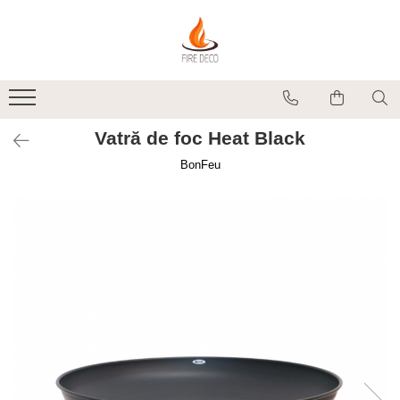
Produse
Vetre de foc
Grătare, plite și accesorii
Vatră de foc Heat Black
Șeminee de exterior
BonFeu
Încălzitoare terasă electrice
Accesorii grătare și vetre de foc
Accesorii șemineu și decorațiuni
interior
Vase pentru gătit