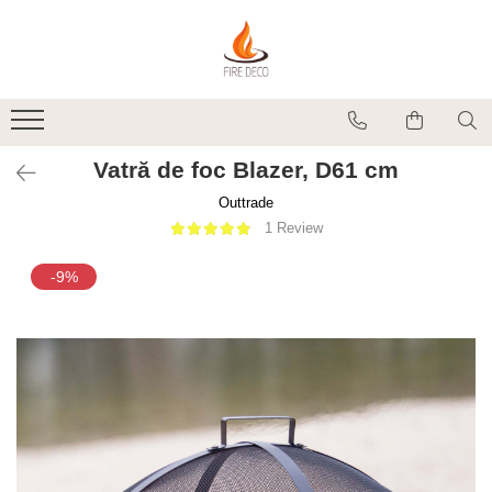
Produse
Vetre de foc
Grătare, plite și accesorii
Vatră de foc Blazer, D61 cm
Șeminee de exterior
Outtrade
Încălzitoare terasă electrice
1 Review
Accesorii grătare și vetre de foc
Accesorii șemineu și decorațiuni
-9%
interior
Vase pentru gătit