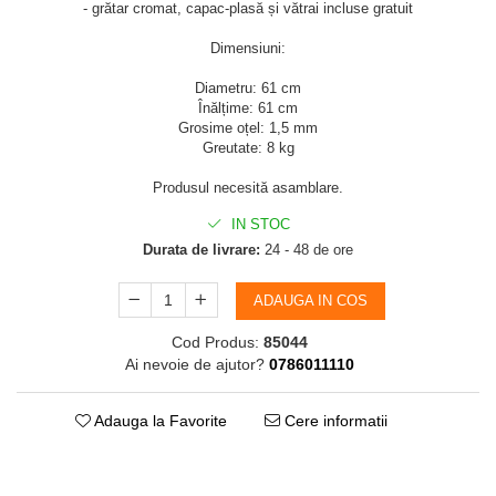
- grătar cromat, capac-plasă și vătrai incluse gratuit
Dimensiuni:
Diametru: 61 cm
Înălțime: 61 cm
Grosime oțel: 1,5 mm
Greutate: 8 kg
Produsul necesită asamblare.
IN STOC
Durata de livrare:
24 - 48 de ore
ADAUGA IN COS
Cod Produs:
85044
Ai nevoie de ajutor?
0786011110
Adauga la Favorite
Cere informatii