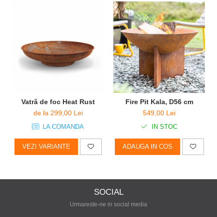
Vatră de foc Heat Rust
Fire Pit Kala, D56 cm
de la 299,00 Lei
549,00 Lei
LA COMANDA
IN STOC
VEZI VARIANTE
ADAUGA IN COS
SOCIAL
Urmareste-ne in social media