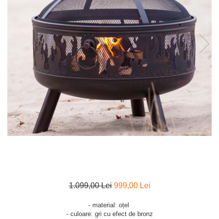
1.099,00 Lei
999,00 Lei
- material: oțel
- culoare: gri cu efect de bronz