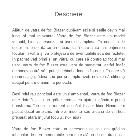
Descriere
Alături de vatra de foc Blazer după-amiezile și serile devin mai
lungi și mai relaxante. Vatra de foc Blazer este un model
versatil, bine accesorizat și ușor de amplasat în orice tip de
decor. Este dotată cu un capac plasă care ajută la menținerea
focului în vatră și vă protejează de eventualele scântei răzlețe.
În pachet veți primi și un vătrai cu care să controlați focul mai
ușor. Vatra de foc Blazer este ușor de manevrat, astfel încât
dumneavoastră să-i puteți schimba locația în cazul în care vă
reamenajați grădina sau pur și simplu aveți nevoie să eliberați
spațiul pentru o anumită perioadă.
Deși rolul rău principal este unul ambiental, vatra de foc Blazer
este dotată și cu un grătar cromat cu ajutorul căruia o puteți
transforma într-un instrument de gătit în aer liber. Nimic mai
plăcut decât un picnic într-o zi însorită sau o cană de vin fiert
preparat afară în jurul focului, nu-i așa?
Vatra de foc Blazer este un accesoriu nelipsit din grădina
iubitorilor de seri memorabile petrecute alături de cei dragi, dar