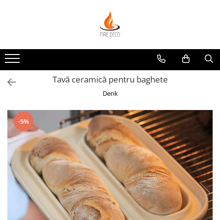
Produse
Vetre de foc
Grătare, plite și accesorii
Tavă ceramică pentru baghete
Șeminee de exterior
Denk
Încălzitoare terasă electrice
Accesorii grătare și vetre de foc
-5%
Accesorii șemineu și decorațiuni
interior
Vase pentru gătit