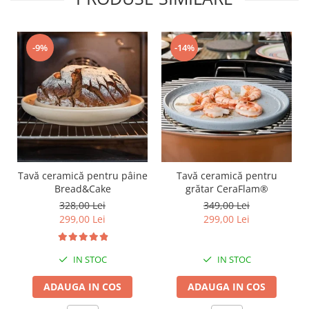
-9%
-14%
Tavă ceramică pentru pâine
Tavă ceramică pentru
Bread&Cake
grătar CeraFlam®
328,00 Lei
349,00 Lei
299,00 Lei
299,00 Lei
IN STOC
IN STOC
ADAUGA IN COS
ADAUGA IN COS