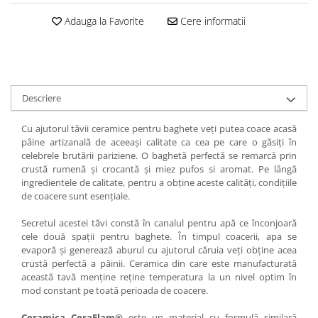
Adauga la Favorite
Cere informatii
Descriere
Cu ajutorul tăvii ceramice pentru baghete veți putea coace acasă
pâine artizanală de aceeași calitate ca cea pe care o găsiți în
celebrele brutării pariziene. O baghetă perfectă se remarcă prin
crustă rumenă și crocantă și miez pufos si aromat. Pe lângă
ingredientele de calitate, pentru a obține aceste calități, condițiile
de coacere sunt esențiale.
Secretul acestei tăvi constă în canalul pentru apă ce înconjoară
cele două spații pentru baghete. În timpul coacerii, apa se
evaporă și generează aburul cu ajutorul căruia veți obține acea
crustă perfectă a pâinii. Ceramica din care este manufacturată
această tavă menține reține temperatura la un nivel optim în
mod constant pe toată perioada de coacere.
Ceramica CeraFlam®
este un material cu formulă similară