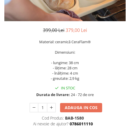
399,00 Lei
379,00 Lei
Material: ceramică CeraFlam®
Dimensiuni:
- lungime: 38 cm
- lățime: 28 cm
- înălțime: 4 cm
- greutate: 2,9 kg
IN STOC
Durata de livrare:
24 - 72 de ore
ADAUGA IN COS
Cod Produs:
BAB-1580
Ai nevoie de ajutor?
0786011110