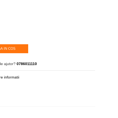
A IN COS
de ajutor?
0786011110
e informatii