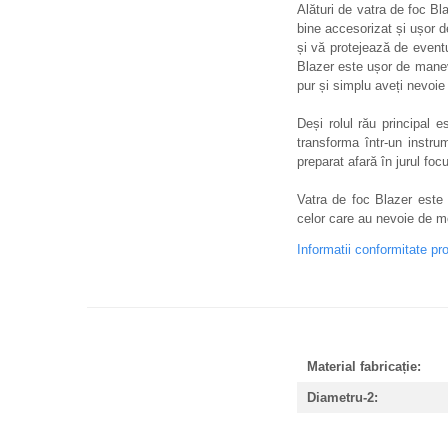
Alături de vatra de foc Bl
bine accesorizat și ușor d
și vă protejează de eventu
Blazer este ușor de manev
pur și simplu aveți nevoie
Deși rolul rău principal 
transforma într-un instru
preparat afară în jurul foc
Vatra de foc Blazer este u
celor care au nevoie de m
Informatii conformitate pr
Material fabricație:
Diametru-2: