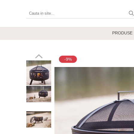
Produse
Vetre de foc
PRODUSE
Grătare, plite și accesorii
Șeminee de exterior
Încălzitoare terasă electrice
-9%
Accesorii grătare și vetre de foc
Accesorii șemineu și decorațiuni
interior
Vase pentru gătit