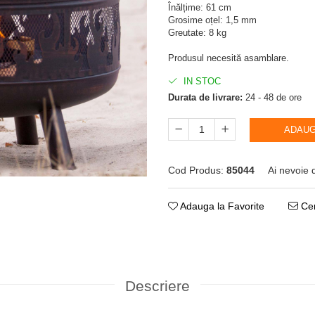
Înălțime: 61 cm
Grosime oțel: 1,5 mm
Greutate: 8 kg
Produsul necesită asamblare.
IN STOC
Durata de livrare:
24 - 48 de ore
ADAUG
Cod Produs:
85044
Ai nevoie 
Adauga la Favorite
Cer
Descriere