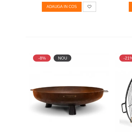
ADAUGA IN COS
-8%
NOU
-21