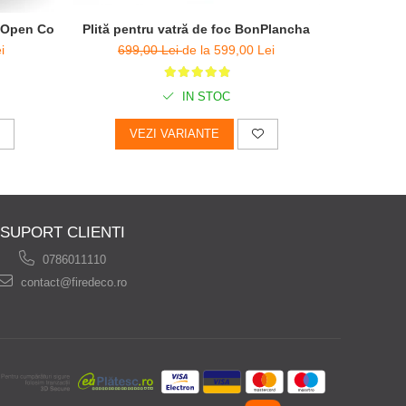
Plită pentru vatră de foc BonPlancha
Stand înăl
za Open Corten - D 80cm x H 100cm
699,00 Lei
de la 599,00 Lei
339
i
IN STOC
VEZI VARIANTE
V
SUPORT CLIENTI
0786011110
contact@firedeco.ro