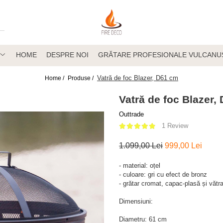
HOME
DESPRE NOI
GRĂTARE PROFESIONALE VULCANU
Vatră de foc Blazer, D61 cm
Home /
Produse /
Vatră de foc Blazer,
Outtrade
1 Review
1.099,00 Lei
999,00 Lei
- material: oțel
- culoare: gri cu efect de bronz
- grătar cromat, capac-plasă și vătra
Dimensiuni:
Diametru: 61 cm