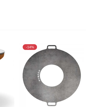
-14%
-5%