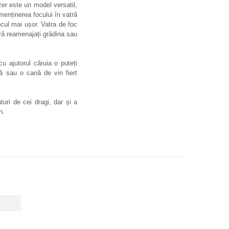
zer este un model versatil,
menținerea focului în vatră
ocul mai ușor. Vatra de foc
vă reamenajați grădina sau
u ajutorul căruia o puteți
tă sau o cană de vin fiert
turi de cei dragi, dar și a
an.