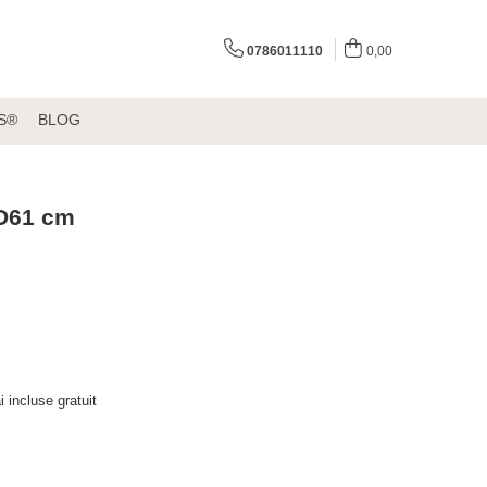
0786011110
0,00
S®
BLOG
 D61 cm
i incluse gratuit