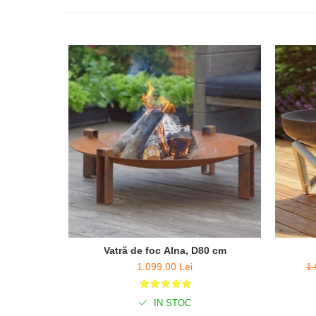
Vatră de foc Alna, D80 cm
1.099,00 Lei
1.
IN STOC