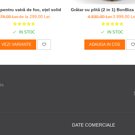
 pentru vatră de foc, oțel solid
Grătar cu plită (2 in 1) BonBi
79,00 Lei
de la 299,00 Lei
4.830,00 Lei
3.999,00 Le
IN STOC
IN STOC
VEZI VARIANTE
ADAUGA IN COS
dia
DATE COMERCIALE