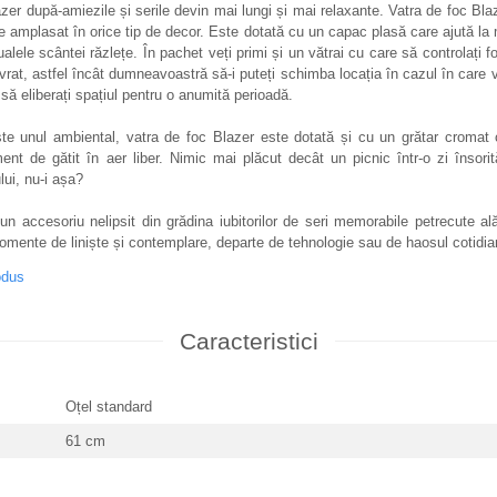
azer după-amiezile și serile devin mai lungi și mai relaxante. Vatra de foc Bla
e amplasat în orice tip de decor. Este dotată cu un capac plasă care ajută la 
alele scântei răzlețe. În pachet veți primi și un vătrai cu care să controlați f
rat, astfel încât dumneavoastră să-i puteți schimba locația în cazul în care 
 să eliberați spațiul pentru o anumită perioadă.
este unul ambiental, vatra de foc Blazer este dotată și cu un grătar cromat c
ment de gătit în aer liber. Nimic mai plăcut decât un picnic într-o zi însori
ului, nu-i așa?
n accesoriu nelipsit din grădina iubitorilor de seri memorabile petrecute ală
omente de liniște și contemplare, departe de tehnologie sau de haosul cotidi
odus
Caracteristici
Oțel standard
61 cm