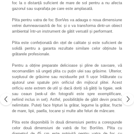
foc la o distanță suficient de mare de sol pentru a nu afecta
gazonul sau suprafața pe care este amplasată.
Plita pentru vatra de foc BonVes va adauga o noua dimensiune
vetrei dumneavoastră de foc și o va transforma dintr-un obiect
ambiental într-un instrument de gătit versatil și performant.
Plita este confeționată din oțel de calitate și este suficient de
solidă pentru a garanta rezultate similare celor obținute la
grătarele profesionale.
Pentru a obține preparate delicioase și pline de savoare, vă
recomandăm să ungeți plita cu puțin ulei sau grăsime. Ulterior,
surplusul de grăsime sau reziduurile pot fi ușor înlăturate cu
ajutorul unei spatule prin orificiul din mijlocul plitei. Acest
orificiu este extrem de util și dacă doriți să gătiți la tigaie, wok
sau ceaun (wok-ul din fotografii este spre exemplificare,
nefiind inclus in set). Astfel, posibilitățile de gătit devin practic
nelimitate. Puteți face fripturi la grătar, legume la grătar, fructe
de mare, lipii, paella, tocane și multe alte feluri de mâncare.
Plita este disponibilă în două dimensiuni pentru a corespunde
celor două dimensiuni de vatră de foc BonVes. Plita cu
diametrul de 45 cm este potrivită pentru vatra de foc cu