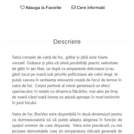
Adauga la Favorite
Cere informatii
Descriere
Setul complet de vatră de foc, grătar și plită este foarte
versatil. Grătarul și plita vă oferă posibilități practic nelimitate
de gătit în aer liber, iar după ce preparatele delicioase și-au
găsit locul pe masă sub privirile pofticioase ale celor dragi, le
puteți savura în ambianța relaxantă creată de focul de lemne în
vatra de foc. Corpul perforat al vetrei generează un efect
spectaculos în relație cu dinamica flăcărilor, mai ales pe timp
de seară când toată lumea se adună aproape în mod instinctiv
în jurul focului.
Vatra de foc BonVes este disponibilă în două dimensiuni pentru
ca dumneavoastră să vă puteți adapta alegerea în funcție de
spațiul exterior de care dispuneți. Vatra este prevăzută cu trei
picioare demontabile care țin temperatura ridicată generată de