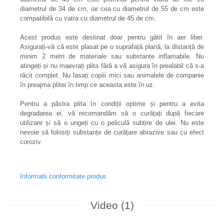
diametrul de 34 de cm, iar cea cu diametrul de 55 de cm este
compatibilă cu vatra cu diametrul de 45 de cm.
Acest produs este destinat doar pentru gătit în aer liber.
Asigurați-vă că este plasat pe o suprafață plană, la distanță de
minim 2 metri de materiale sau substanțe inflamabile. Nu
atingeți și nu maevrați plita fără a vă asigura în prealabil că s-a
răcit complet. Nu lasați copiii mici sau animalele de companie
în preajma plitei în timp ce aceasta este în uz.
Pentru a păstra plita în condiții optime și pentru a evita
degradarea ei, vă recomandăm să o curățați după fiecare
utilizare și să o ungeți cu o peliculă subțire de ulei. Nu este
nevoie să folosiți substanțe de curățare abrazive sau cu efect
coroziv.
Informatii conformitate produs
Video
(1)