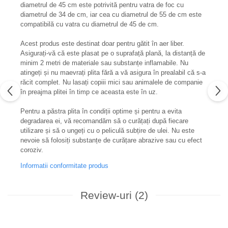
diametrul de 45 cm este potrivită pentru vatra de foc cu
diametrul de 34 de cm, iar cea cu diametrul de 55 de cm este
compatibilă cu vatra cu diametrul de 45 de cm.
Acest produs este destinat doar pentru gătit în aer liber.
Asigurați-vă că este plasat pe o suprafață plană, la distanță de
minim 2 metri de materiale sau substanțe inflamabile. Nu
atingeți și nu maevrați plita fără a vă asigura în prealabil că s-a
răcit complet. Nu lasați copiii mici sau animalele de companie
în preajma plitei în timp ce aceasta este în uz.
Pentru a păstra plita în condiții optime și pentru a evita
degradarea ei, vă recomandăm să o curățați după fiecare
utilizare și să o ungeți cu o peliculă subțire de ulei. Nu este
nevoie să folosiți substanțe de curățare abrazive sau cu efect
coroziv.
Informatii conformitate produs
Review-uri
(2)