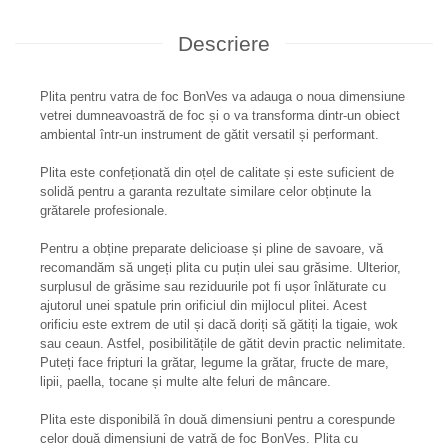
Descriere
Plita pentru vatra de foc BonVes va adauga o noua dimensiune
vetrei dumneavoastră de foc și o va transforma dintr-un obiect
ambiental într-un instrument de gătit versatil și performant.
Plita este confeționată din oțel de calitate și este suficient de
solidă pentru a garanta rezultate similare celor obținute la
grătarele profesionale.
Pentru a obține preparate delicioase și pline de savoare, vă
recomandăm să ungeți plita cu puțin ulei sau grăsime. Ulterior,
surplusul de grăsime sau reziduurile pot fi ușor înlăturate cu
ajutorul unei spatule prin orificiul din mijlocul plitei. Acest
orificiu este extrem de util și dacă doriți să gătiți la tigaie, wok
sau ceaun. Astfel, posibilitățile de gătit devin practic nelimitate.
Puteți face fripturi la grătar, legume la grătar, fructe de mare,
lipii, paella, tocane și multe alte feluri de mâncare.
Plita este disponibilă în două dimensiuni pentru a corespunde
celor două dimensiuni de vatră de foc BonVes. Plita cu