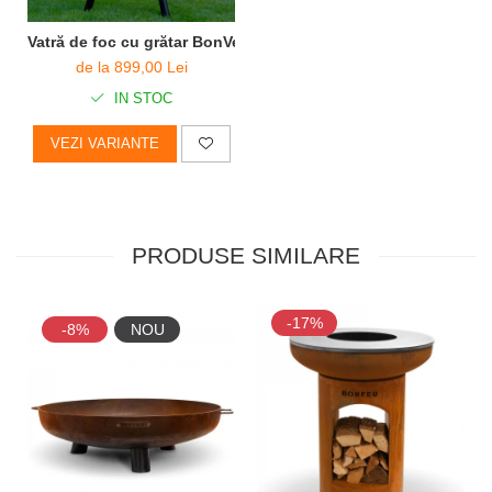
Vatră de foc cu grătar BonVes
de la 899,00 Lei
IN STOC
VEZI VARIANTE
PRODUSE SIMILARE
-17%
-8%
NOU