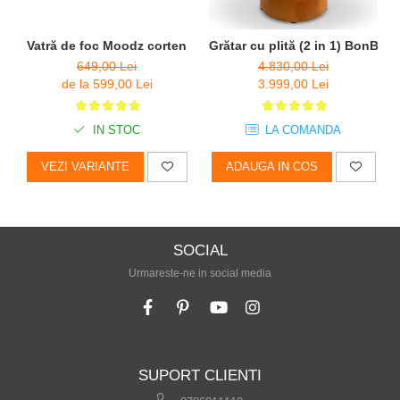
Vatră de foc Moodz corten
Grătar cu plită (2 in 1) BonBi
649,00 Lei
4.830,00 Lei
de la 599,00 Lei
3.999,00 Lei
IN STOC
LA COMANDA
VEZI VARIANTE
ADAUGA IN COS
SOCIAL
Urmareste-ne in social media
SUPORT CLIENTI