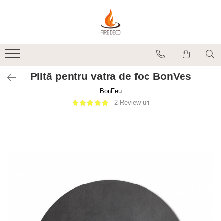
Produse
Vetre de foc
Grătare, plite și accesorii
Plită pentru vatra de foc BonVes
Șeminee de exterior
BonFeu
Încălzitoare terasă electrice
2 Review-uri
Accesorii grătare și vetre de foc
Accesorii șemineu și decorațiuni
interior
Vase pentru gătit