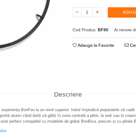
ADAUG
Cod Produs:
BF80
Ai nevoie d
Adauga la Favorite
Cer
Descriere
e experiența BonFeu la un nivel superior. Inelul împiedică preparatele să cadă de
sporită atunci când doriți să gătiți în zona centrală a plitei, la wok sau la ceau
 este perfect compatibil cu modelele de grătar BonBiza, precum și cu plitele
odus