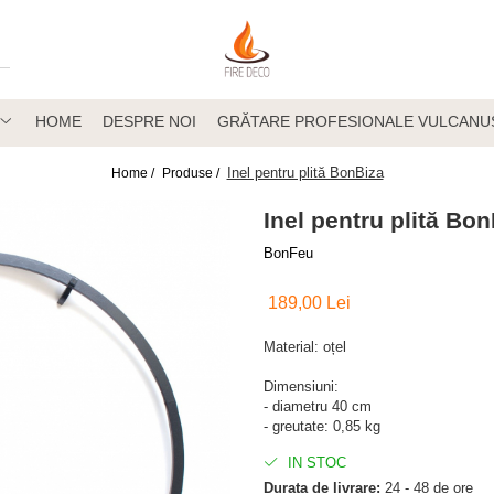
HOME
DESPRE NOI
GRĂTARE PROFESIONALE VULCANU
Inel pentru plită BonBiza
Home /
Produse /
Inel pentru plită Bo
BonFeu
189,00 Lei
Material: oțel
Dimensiuni:
- diametru 40 cm
- greutate: 0,85 kg
IN STOC
Durata de livrare:
24 - 48 de ore