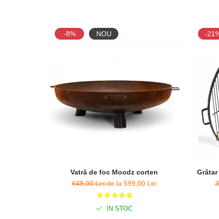
-8%
NOU
-21
Vatră de foc Moodz corten
Grătar
649,00 Lei
de la 599,00 Lei
3
IN STOC