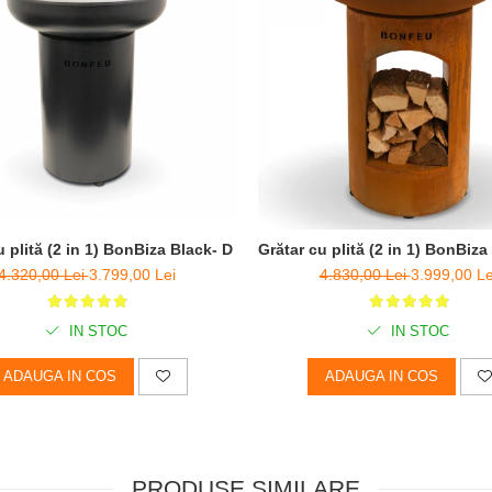
H 100cm
u plită (2 in 1) BonBiza Black- D 80cm x H 100cm
Grătar cu plită (2 in 1) BonBi
4.320,00 Lei
3.799,00 Lei
4.830,00 Lei
3.999,00 Le
IN STOC
IN STOC
ADAUGA IN COS
ADAUGA IN COS
PRODUSE SIMILARE