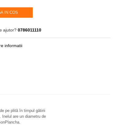
A IN COS
e ajutor?
0786011110
e informatii
 pe plită în timpul gătirii
n. Inelul are un diametru de
 BonPlancha.