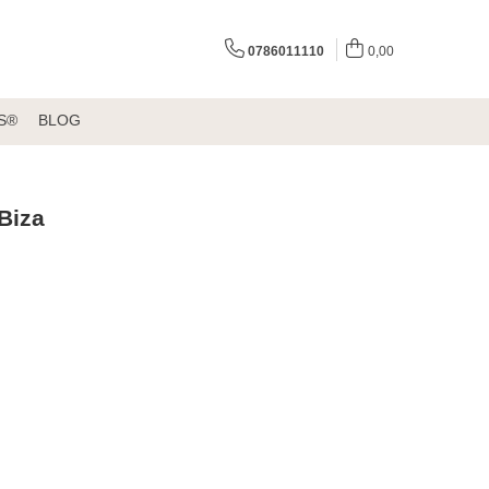
0786011110
0,00
S®
BLOG
nBiza