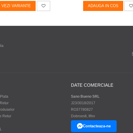
VEZI VARIANTE
ADAUGA IN COS
dia
DATE COMERCIALE
Plata
Sano Bueno SRL
 Retur
J23/3018/2017
roduselor
RO37780827
e Retur
Dobroesti, Ilfov
Contacteaza-ne
L