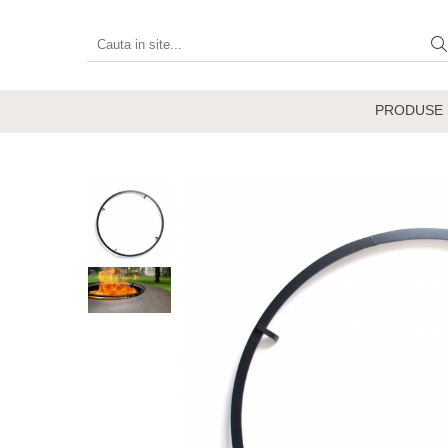
Produse
Vetre de foc
PRODUSE
Grătare, plite și accesorii
Șeminee de exterior
Încălzitoare terasă electrice
Accesorii grătare și vetre de foc
Accesorii șemineu și decorațiuni
interior
Vase pentru gătit