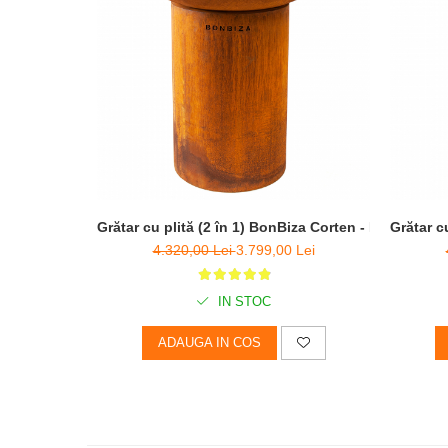
Grătar cu plită (2 în 1) BonBiza Corten - D 80cm x 
Grătar c
4.320,00 Lei
3.799,00 Lei
IN STOC
ADAUGA IN COS