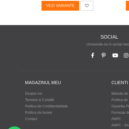
VEZI VARIANTE
SOCIAL
Urmareste-ne in social me
MAGAZINUL MEU
CLIENTI
Despre noi
Metode de 
Termeni si Conditii
Politica de
Politica de Confidentialitate
Garantia P
Politica de livrare
Formular d
Contact
ANPC
ANPC - SA