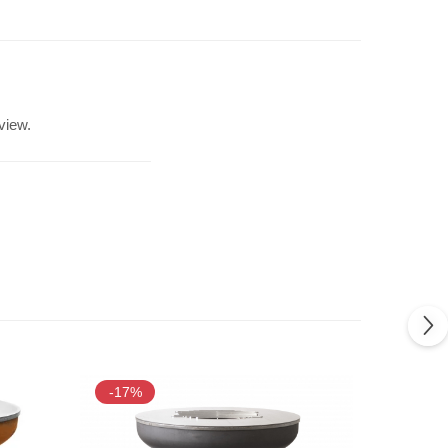
view.
-17%