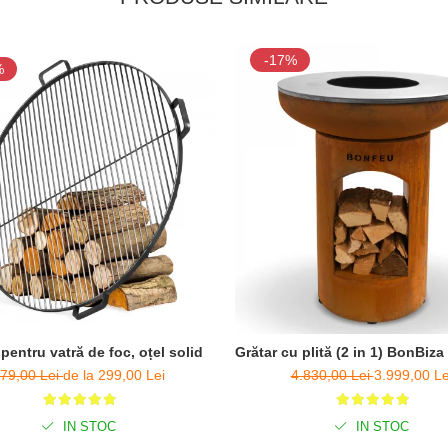
-17%
%
 pentru vatră de foc, oțel solid
Grătar cu plită (2 in 1) BonBi
79,00 Lei
de la 299,00 Lei
4.830,00 Lei
3.999,00 Le
IN STOC
IN STOC