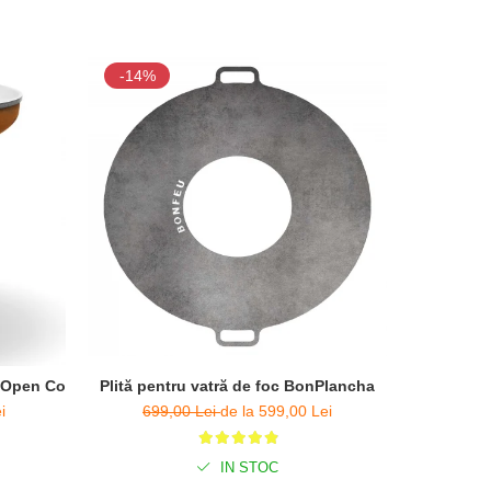
-14%
-5%
Plită pentru vatră de foc BonPlancha
Stand înăl
za Open Corten - D 80cm x H 100cm
699,00 Lei
de la 599,00 Lei
339
i
IN STOC