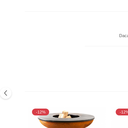
Daca
-12%
-12