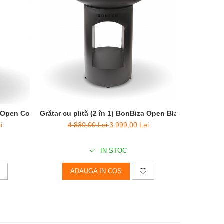
Grătar cu plită (2 în 1) BonBiza Open Black - D 80cm 
za Open Corten - D 80cm x H 100cm
4.830,00 Lei
3.999,00 Lei
i
IN STOC
ADAUGA IN COS