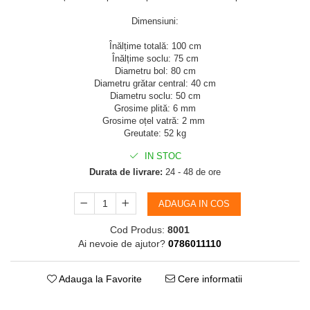
Dimensiuni:
Înălțime totală: 100 cm
Înălțime soclu: 75 cm
Diametru bol: 80 cm
Diametru grătar central: 40 cm
Diametru soclu: 50 cm
Grosime plită: 6 mm
Grosime oțel vatră: 2 mm
Greutate: 52 kg
IN STOC
Durata de livrare:
24 - 48 de ore
ADAUGA IN COS
Cod Produs:
8001
Ai nevoie de ajutor?
0786011110
Adauga la Favorite
Cere informatii