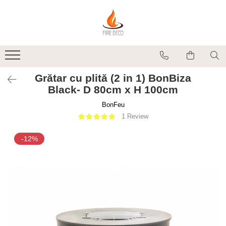
Produse
Vetre de foc
Grătare, plite și accesorii
Grătar cu plită (2 in 1) BonBiza
Șeminee de exterior
Black- D 80cm x H 100cm
Încălzitoare terasă electrice
BonFeu
Accesorii grătare și vetre de foc
1 Review
Accesorii șemineu și decorațiuni
interior
-12%
Vase pentru gătit