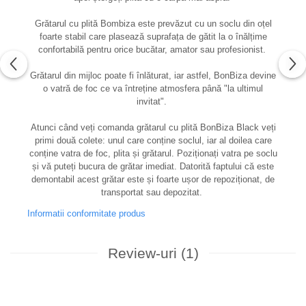
Grătarul cu plită Bombiza este prevăzut cu un soclu din oțel
foarte stabil care plasează suprafața de gătit la o înălțime
confortabilă pentru orice bucătar, amator sau profesionist.
Grătarul din mijloc poate fi înlăturat, iar astfel, BonBiza devine
o vatră de foc ce va întreține atmosfera până "la ultimul
invitat".
Atunci când veți comanda grătarul cu plită BonBiza Black veți
primi două colete: unul care conține soclul, iar al doilea care
conține vatra de foc, plita și grătarul. Poziționați vatra pe soclu
și vă puteți bucura de grătar imediat. Datorită faptului că este
demontabil acest grătar este și foarte ușor de repoziționat, de
transportat sau depozitat.
Informatii conformitate produs
Review-uri
(1)