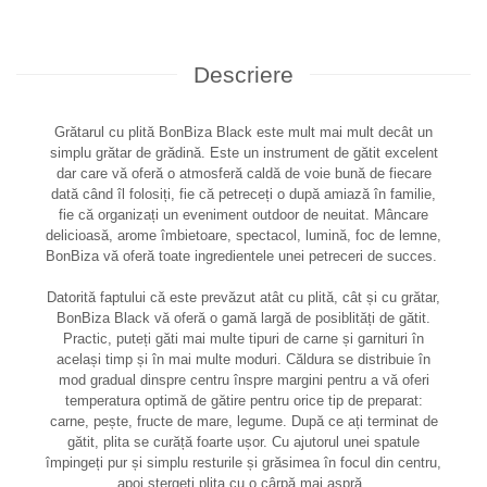
Descriere
Grătarul cu plită BonBiza Black este mult mai mult decât un
simplu grătar de grădină. Este un instrument de gătit excelent
dar care vă oferă o atmosferă caldă de voie bună de fiecare
dată când îl folosiți, fie că petreceți o după amiază în familie,
fie că organizați un eveniment outdoor de neuitat. Mâncare
delicioasă, arome îmbietoare, spectacol, lumină, foc de lemne,
BonBiza vă oferă toate ingredientele unei petreceri de succes.
Datorită faptului că este prevăzut atât cu plită, cât și cu grătar,
BonBiza Black vă oferă o gamă largă de posiblități de gătit.
Practic, puteți găti mai multe tipuri de carne și garnituri în
același timp și în mai multe moduri. Căldura se distribuie în
mod gradual dinspre centru înspre margini pentru a vă oferi
temperatura optimă de gătire pentru orice tip de preparat:
carne, pește, fructe de mare, legume. După ce ați terminat de
gătit, plita se curăță foarte ușor. Cu ajutorul unei spatule
împingeți pur și simplu resturile și grăsimea în focul din centru,
apoi ștergeți plita cu o cârpă mai aspră.