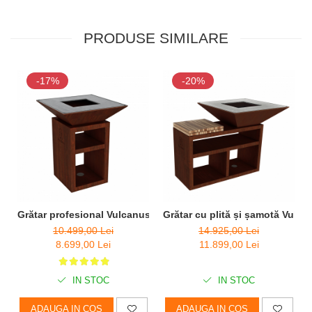
PRODUSE SIMILARE
-17%
-20%
Grătar profesional Vulcanus Pro 730 Chef
Grătar cu plită și șamotă Vulc
10.499,00 Lei
14.925,00 Lei
8.699,00 Lei
11.899,00 Lei
IN STOC
IN STOC
ADAUGA IN COS
ADAUGA IN COS