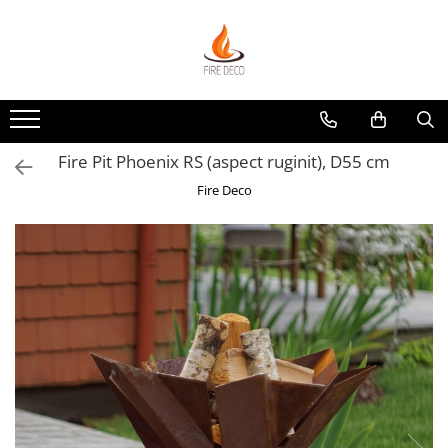
Produse
Vetre de foc
Grătare, plite și accesorii
Fire Pit Phoenix RS (aspect ruginit), D55 cm
Șeminee de exterior
Fire Deco
Încălzitoare terasă electrice
Accesorii grătare și vetre de foc
Accesorii șemineu și decorațiuni
interior
Vase pentru gătit