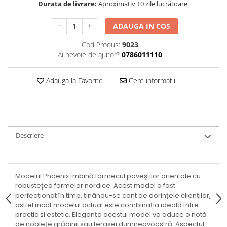
Durata de livrare:
Aproximativ 10 zile lucrătoare.
ADAUGA IN COS
Cod Produs:
9023
Ai nevoie de ajutor?
0786011110
Adauga la Favorite
Cere informatii
Descriere
Modelul Phoenix îmbină farmecul poveștilor orientale cu
robustețea formelor nordice. Acest model a fost
perfecționat în timp, ținându-se cont de dorințele clienților,
astfel încât modelul actual este combinația ideală între
practic și estetic. Eleganța acestui model va aduce o notă
de noblețe grădinii sau terasei dumneavoastră. Aspectul