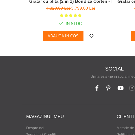
Grătar cu plită (2 în 1) BonBiza Corten - D 80cm x 
Grătar c
4.320,00 Lei
3.799,00 Lei
IN STOC
ADAUGA IN COS
SOCIAL
Urmareste-ne in social me
MAGAZINUL MEU
CLIENTI
Despre noi
Metode de 
Termeni si Conditii
Politica de