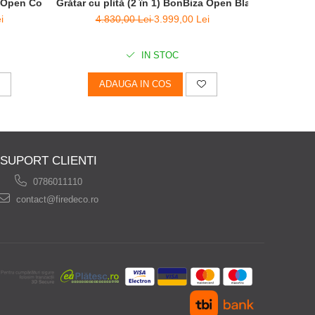
Grătar cu plită (2 în 1) BonBiza Open Black - D 80cm 
za Open Corten - D 80cm x H 100cm
4.830,00 Lei
3.999,00 Lei
i
IN STOC
ADAUGA IN COS
SUPORT CLIENTI
0786011110
contact@firedeco.ro