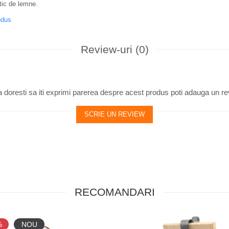
ntic de lemne.
odus
Review-uri
(0)
 doresti sa iti exprimi parerea despre acest produs poti adauga un re
SCRIE UN REVIEW
RECOMANDARI
%
NOU