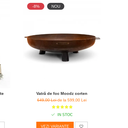
-8%
NOU
-7%
te
Vatră de foc Moodz corten
649,00 Lei
de la 599,00 Lei
6
IN STOC
VEZI VARIANTE
A