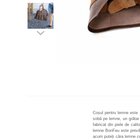
Distribuie
pe
Facebook
Coșul pentru lemne este u
sobă pe lemne, un grătar 
fabricat din piele de cali
lemne BonFeu este prevăzu
acum puteți căra lemne cu