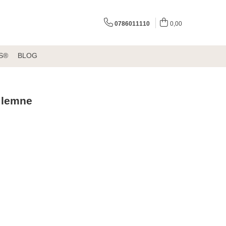
0786011110
0,00
S®
BLOG
u lemne