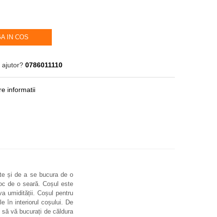
A IN COS
 ajutor?
0786011110
e informatii
rte și de a se bucura de o
foc de o seară. Coșul este
va umidității. Coșul pentru
 în interiorul coșului. De
 să vă bucurați de căldura