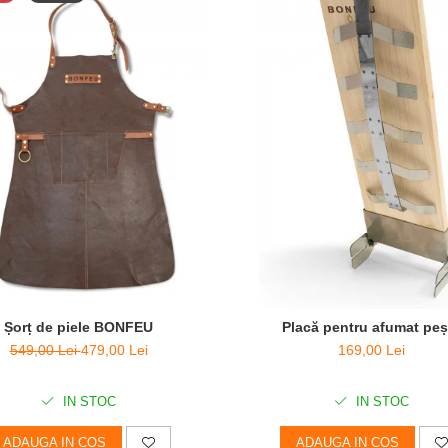
Șorț de piele BONFEU
Placă pentru afumat peș
549,00 Lei
479,00 Lei
169,00 Lei
IN STOC
IN STOC
ADAUGA IN COS
ADAUGA IN COS