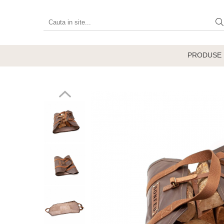
Produse
Vetre de foc
PRODUSE
Grătare, plite și accesorii
Șeminee de exterior
Încălzitoare terasă electrice
Accesorii grătare și vetre de foc
Accesorii șemineu și decorațiuni
interior
Vase pentru gătit