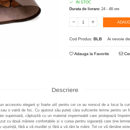
IN STOC
Durata de livrare:
24 - 48 ore
ADAUG
Cod Produs:
BLB
Ai nevoie de
Adauga la Favorite
Cer
Descriere
n accesoriu elegant și foarte util pentru cei ce au norocul de a locui la cu
sau o vatră de foc. Cu ajutorul său puteți căra suficiente lemne pentru un 
tate superioară, căptușită cu un material impermeabil care protejează împotri
t cu două mânere confortabile și o curea pentru siguranță care ține lemnele
 ușurință, fără a vă murdări și fără a vă răni la mâini. Tot ce vă rămâne este