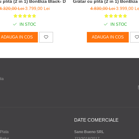
H 100cm
u plită (2 in 1) BonBiza Black- D 80cm x H 100cm
Grătar cu plită (2 in 1) BonBi
4.320,00 Lei
3.799,00 Lei
4.830,00 Lei
3.999,00 Le
IN STOC
IN STOC
ADAUGA IN COS
ADAUGA IN COS
dia
DATE COMERCIALE
Plata
Sano Bueno SRL
 Retur
J23/3018/2017