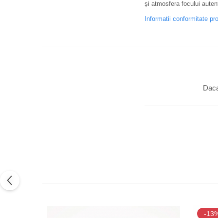
și atmosfera focului aute
Informatii conformitate pr
Daca
-13