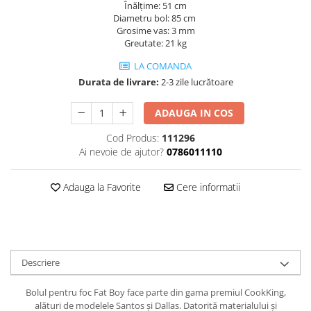
Înălțime: 51 cm
Diametru bol: 85 cm
Grosime vas: 3 mm
Greutate: 21 kg
LA COMANDA
Durata de livrare:
2-3 zile lucrătoare
ADAUGA IN COS
Cod Produs:
111296
Ai nevoie de ajutor?
0786011110
Adauga la Favorite
Cere informatii
Descriere
Bolul pentru foc Fat Boy face parte din gama premiul CookKing,
alături de modelele Santos și Dallas. Datorită materialului și