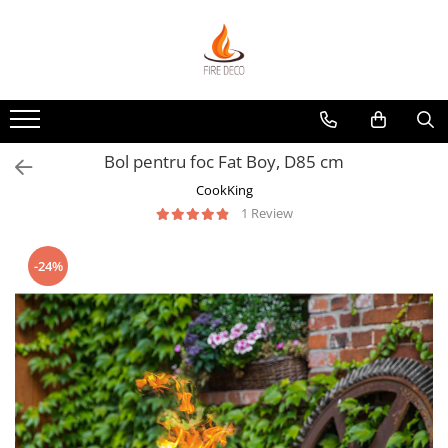
Produse
Vetre de foc
Grătare, plite și accesorii
Bol pentru foc Fat Boy, D85 cm
Șeminee de exterior
CookKing
Încălzitoare terasă electrice
1 Review
Accesorii grătare și vetre de foc
Accesorii șemineu și decorațiuni
-24%
interior
Vase pentru gătit