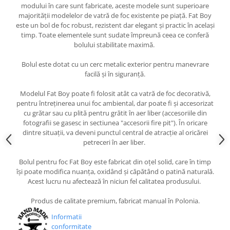
modului în care sunt fabricate, aceste modele sunt superioare
majorității modelelor de vatră de foc existente pe piață. Fat Boy
este un bol de foc robust, rezistent dar elegant și practic în același
timp. Toate elementele sunt sudate împreună ceea ce conferă
bolului stabilitate maximă.
Bolul este dotat cu un cerc metalic exterior pentru manevrare
facilă și în siguranță.
Modelul Fat Boy poate fi folosit atât ca vatră de foc decorativă,
pentru întreținerea unui foc ambiental, dar poate fi și accesorizat
cu grătar sau cu plită pentru grătit în aer liber (accesoriile din
fotografii se gasesc in sectiunea "accesorii fire pit"). În oricare
dintre situații, va deveni punctul central de atracție al oricărei
petreceri în aer liber.
Bolul pentru foc Fat Boy este fabricat din oțel solid, care în timp
își poate modifica nuanța, oxidând și căpătând o patină naturală.
Acest lucru nu afectează în niciun fel calitatea produsului.
Produs de calitate premium, fabricat manual în Polonia.
Informatii
conformitate