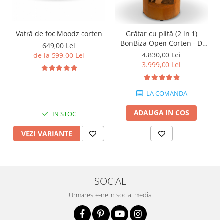
Vatră de foc Moodz corten
Grătar cu plită (2 in 1)
BonBiza Open Corten - D
649,00 Lei
80cm x H 100cm
4.830,00 Lei
de la 599,00 Lei
3.999,00 Lei
LA COMANDA
ADAUGA IN COS
IN STOC
VEZI VARIANTE
SOCIAL
Urmareste-ne in social media