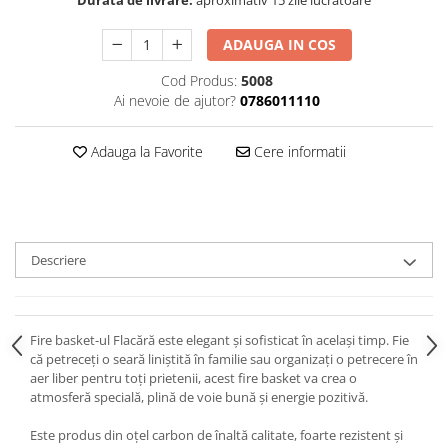
Durata de livrare:
aproximativ 15 zile lucrătoare
ADAUGA IN COS
Cod Produs:
5008
Ai nevoie de ajutor?
0786011110
Adauga la Favorite
Cere informatii
Descriere
Fire basket-ul Flacără este elegant și sofisticat în același timp. Fie
că petreceți o seară liniștită în familie sau organizați o petrecere în
aer liber pentru toți prietenii, acest fire basket va crea o
atmosferă specială, plină de voie bună și energie pozitivă.
Este produs din oțel carbon de înaltă calitate, foarte rezistent și