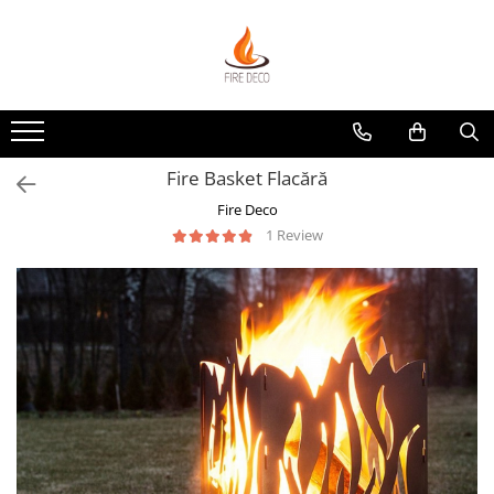
Produse
Vetre de foc
Grătare, plite și accesorii
Fire Basket Flacără
Șeminee de exterior
Fire Deco
Încălzitoare terasă electrice
1 Review
Accesorii grătare și vetre de foc
Accesorii șemineu și decorațiuni
interior
Vase pentru gătit