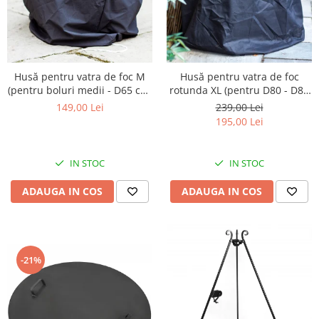
Husă pentru vatra de foc M
Husă pentru vatra de foc
(pentru boluri medii - D65 cm,
rotunda XL (pentru D80 - D85
H50cm)
cm)
149,00 Lei
239,00 Lei
195,00 Lei
IN STOC
IN STOC
ADAUGA IN COS
ADAUGA IN COS
-21%