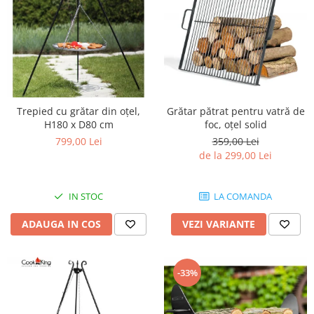
Grătar pătrat pentru vatră de
Trepied cu grătar din oțel,
foc, oțel solid
H180 x D80 cm
359,00 Lei
799,00 Lei
de la 299,00 Lei
LA COMANDA
IN STOC
VEZI VARIANTE
ADAUGA IN COS
-33%