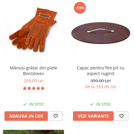
-10%
Mănuși grătar din piele
Capac pentru fire pit cu
BonGloves
aspect ruginit
269,00 Lei
399,00 Lei
de la 359,00 Lei
IN STOC
IN STOC
ADAUGA IN COS
VEZI VARIANTE