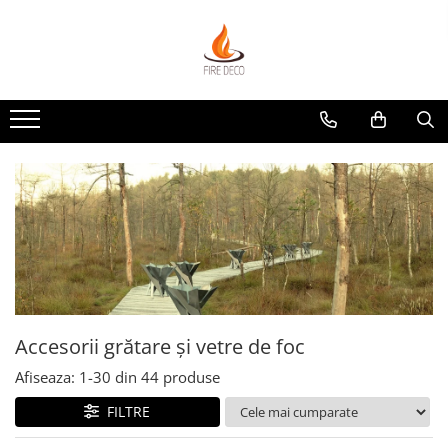
Produse
Vetre de foc
Grătare, plite și accesorii
Șeminee de exterior
Încălzitoare terasă electrice
Accesorii grătare și vetre de foc
Accesorii șemineu și decorațiuni
interior
Vase pentru gătit
Accesorii grătare și vetre de foc
Afiseaza:
1-
30
din
44
produse
FILTRE