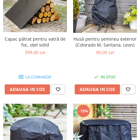
Capac pătrat pentru vatră de
Husă pentru șemineu exterior
foc, oțel solid
(Colorado M, Santana, Leon)
399,00 Lei
90,00 Lei
LA COMANDA
IN STOC
ADAUGA IN COS
ADAUGA IN COS
-18%