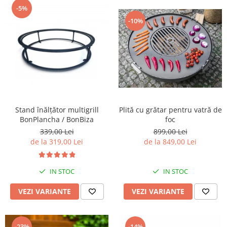
-5%
-10%
Plită cu grătar pentru vatră de
Stand înălțător multigrill
foc
BonPlancha / BonBiza
899,00 Lei
339,00 Lei
de la 849,00 Lei
de la 319,00 Lei
IN STOC
IN STOC
VEZI VARIANTE
VEZI VARIANTE
-23%
-14%