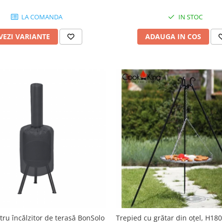
LA COMANDA
IN STOC
VEZI VARIANTE
ADAUGA IN COS
ru încălzitor de terasă BonSolo
Trepied cu grătar din oțel, H18