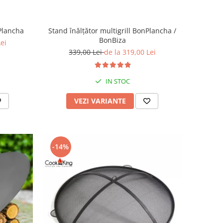
nPlancha
Stand înălțător multigrill BonPlancha /
BonBiza
Lei
339,00 Lei
de la 319,00 Lei
IN STOC
VEZI VARIANTE
-14%