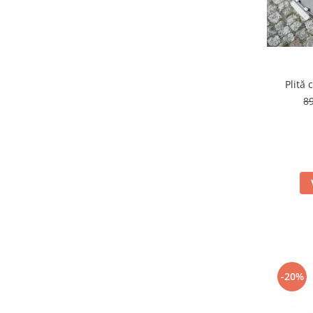
Plită 
8
-20%