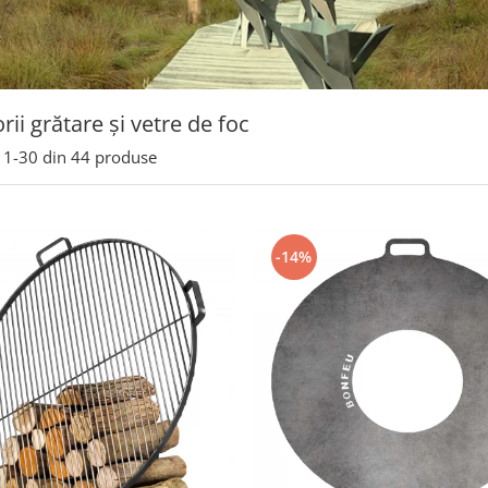
rii grătare și vetre de foc
1-
30
din
44
produse
-14%