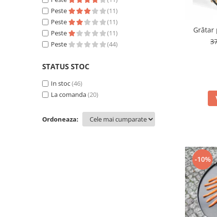
Peste
(11)
Peste
(11)
Grătar 
Peste
(11)
3
Peste
(44)
STATUS STOC
In stoc
(46)
La comanda
(20)
Ordoneaza:
-10%