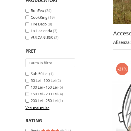
PRODUCATORI
BonFeu
(34)
CookKing
(19)
Fire Deco
(8)
La Hacienda
(3)
Acceso
VULCANUS®
(2)
Afiseaza:
PRET
-21%
Sub 50 Lei
(1)
50 Lei - 100 Lei
(2)
100 Lei - 150 Lei
(6)
150 Lei - 200 Lei
(4)
200 Lei - 250 Lei
(1)
Vezi mai multe
RATING
Peste
(11)