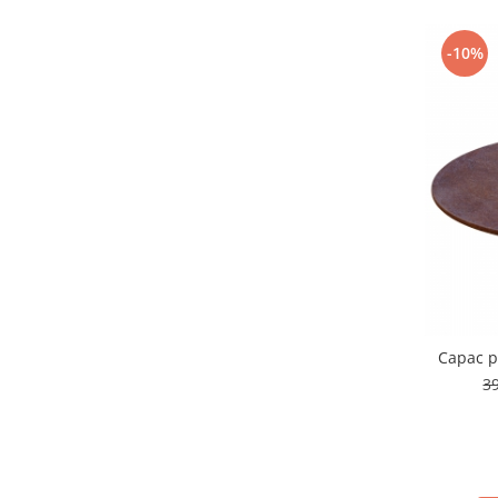
-10%
Capac pe
3