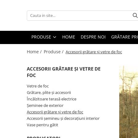
Produse
Vetre de foc
PRODUSE
HOME
DESPRE NOI
GRĂTARE PR
Grătare, plite și accesorii
Home /
Produse /
Accesorii grătare și vetre de foc
Șeminee de exterior
Încălzitoare terasă electrice
ACCESORII GRĂTARE ȘI VETRE DE
Accesorii grătare și vetre de foc
FOC
Accesorii șemineu și decorațiuni
Vetre de foc
interior
Grătare, plite și accesorii
Vase pentru gătit
Încălzitoare terasă electrice
Șeminee de exterior
Accesorii grătare și vetre de foc
Accesorii șemineu și decorațiuni interior
Vase pentru gătit