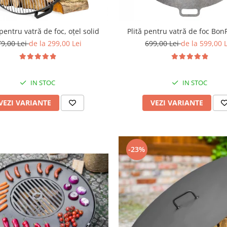
pentru vatră de foc, oțel solid
Plită pentru vatră de foc Bo
79,00 Lei
de la 299,00 Lei
699,00 Lei
de la 599,00 
IN STOC
IN STOC
VEZI VARIANTE
VEZI VARIANTE
-23%