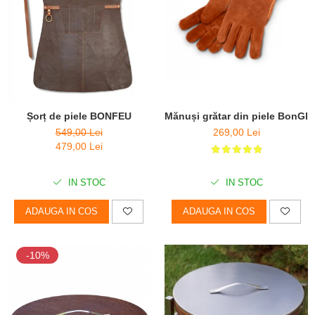
Mănuși grătar din piele BonGl
Șorț de piele BONFEU
269,00 Lei
549,00 Lei
479,00 Lei
IN STOC
IN STOC
ADAUGA IN COS
ADAUGA IN COS
-10%