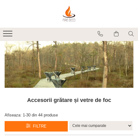
Produse
Vetre de foc
Grătare, plite și accesorii
Șeminee de exterior
Încălzitoare terasă electrice
Accesorii grătare și vetre de foc
Accesorii șemineu și decorațiuni
interior
Vase pentru gătit
Accesorii grătare și vetre de foc
Afiseaza:
1-
30
din
44
produse
FILTRE