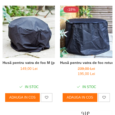
-18%
Husă pentru vatra de foc M (pentru boluri medii - D65 cm, H50c
Husă pentru vatra de foc rotun
149,00 Lei
239,00 Lei
195,00 Lei
IN STOC
IN STOC
ADAUGA IN COS
ADAUGA IN COS