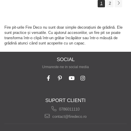
1
2
Fire pit-urile Fire Deco nu sunt doar simple decorațiuni de grădină. Ele
sunt practice și versatile. Cu ajutorul accesoriilor, un fire pit se poate
transforma într-o clipă într-un grătar încăpător sau într-o măsuță de
grădină atunci când sunt acoperite cu un capac.
SOCIAL
Urmareste-ne in social media
SUPORT CLIENTI
0786011110
contact@firedeco.ro