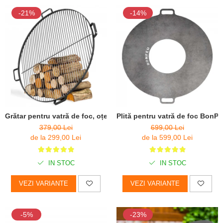
-21%
-14%
Grătar pentru vatră de foc, oțel solid
Plită pentru vatră de foc BonP
379,00 Lei
699,00 Lei
de la 299,00 Lei
de la 599,00 Lei
IN STOC
IN STOC
VEZI VARIANTE
VEZI VARIANTE
-5%
-23%