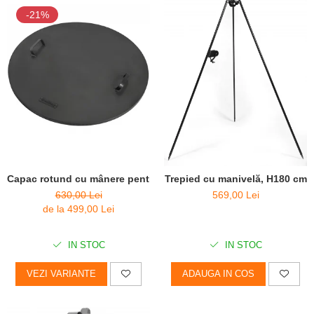
-21%
Capac rotund cu mânere pentru vatră de foc
Trepied cu manivelă, H180 cm
630,00 Lei
569,00 Lei
de la 499,00 Lei
IN STOC
IN STOC
VEZI VARIANTE
ADAUGA IN COS