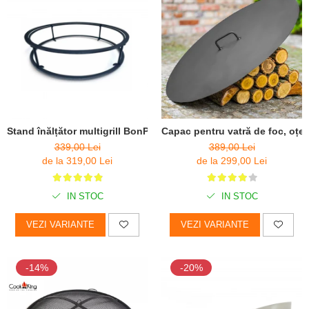
Stand înălțător multigrill BonPlancha / BonBiza
Capac pentru vatră de foc, oțel
339,00 Lei
389,00 Lei
de la 319,00 Lei
de la 299,00 Lei
IN STOC
IN STOC
VEZI VARIANTE
VEZI VARIANTE
-14%
-20%