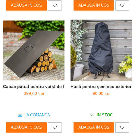
ADAUGA IN COS
ADAUGA IN COS
Capac pătrat pentru vatră de foc, oțel solid
Husă pentru șemineu exterior 
399,00 Lei
90,00 Lei
LA COMANDA
IN STOC
ADAUGA IN COS
ADAUGA IN COS